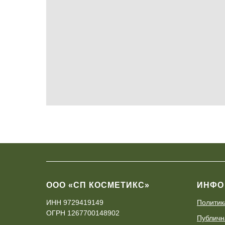
ООО «СП КОСМЕТИКС»
ИНФО
ИНН 9729419149
Политик
ОГРН 1267700148902
Публичн