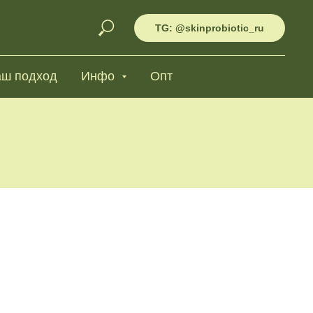
TG: @skinprobiotic_ru
ш подход
Инфо
Опт