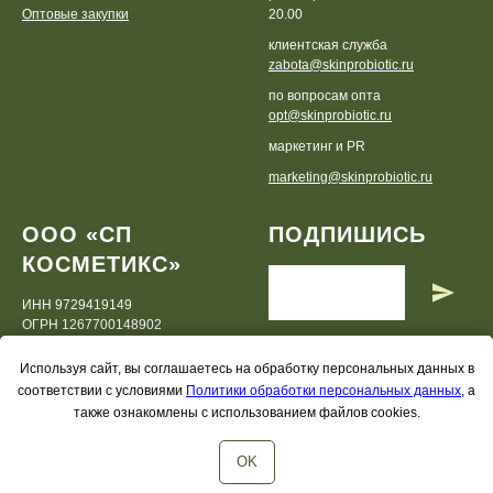
Оптовые закупки
20.00
клиентская служба
zabota@skinprobiotic.ru
по вопросам опта
opt@skinprobiotic.ru
маркетинг и PR
marketing@skinprobiotic.ru
ООО «СП
ПОДПИШИСЬ
КОСМЕТИКС»
ИНН 9729419149
ОГРН 1267700148902
Используя сайт, вы соглашаетесь на обработку персональных данных в
соответствии с условиями
Политики обработки персональных данных
, а
также ознакомлены с использованием файлов cookies.
OK
© 2019-2026 skinprobiotic.ru