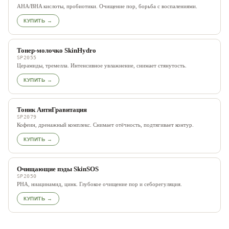
AHA/BHA кислоты, пробиотики. Очищение пор, борьба с воспалениями.
КУПИТЬ →
Тонер-молочко SkinHydro
SP2055
Церамиды, тремелла. Интенсивное увлажнение, снимает стянутость.
КУПИТЬ →
Тоник АнтиГравитация
SP2079
Кофеин, дренажный комплекс. Снимает отёчность, подтягивает контур.
КУПИТЬ →
Очищающие пэды SkinSOS
SP2050
PHA, ниацинамид, цинк. Глубокое очищение пор и себорегуляция.
КУПИТЬ →