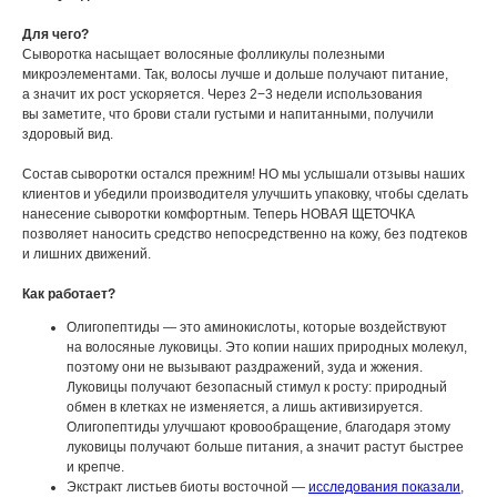
Для чего?
Сыворотка насыщает волосяные фолликулы полезными
микроэлементами. Так, волосы лучше и дольше получают питание,
а значит их рост ускоряется. Через 2−3 недели использования
вы заметите, что брови стали густыми и напитанными, получили
здоровый вид.
Состав сыворотки остался прежним! НО мы услышали отзывы наших
клиентов и убедили производителя улучшить упаковку, чтобы сделать
нанесение сыворотки комфортным. Теперь НОВАЯ ЩЕТОЧКА
позволяет наносить средство непосредственно на кожу, без подтеков
и лишних движений.
Как работает?
Олигопептиды — это аминокислоты, которые воздействуют
на волосяные луковицы. Это копии наших природных молекул,
поэтому они не вызывают раздражений, зуда и жжения.
Луковицы получают безопасный стимул к росту: природный
обмен в клетках не изменяется, а лишь активизируется.
Олигопептиды улучшают кровообращение, благодаря этому
луковицы получают больше питания, а значит растут быстрее
и крепче.
Экстракт листьев биоты восточной —
исследования показали
,