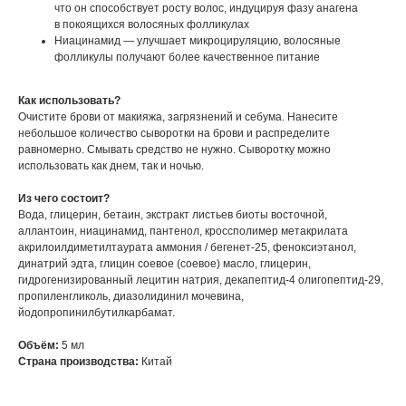
что он способствует росту волос, индуцируя фазу анагена
в покоящихся волосяных фолликулах
Ниацинамид — улучшает микроцируляцию, волосяные
фолликулы получают более качественное питание
Как использовать?
Очистите брови от макияжа, загрязнений и себума. Нанесите
небольшое количество сыворотки на брови и распределите
равномерно. Смывать средство не нужно. Сыворотку можно
использовать как днем, так и ночью.
Из чего состоит?
Вода, глицерин, бетаин, экстракт листьев биоты восточной,
аллантоин, ниацинамид, пантенол, кроссполимер метакрилата
акрилоилдиметилтаурата аммония / бегенет-25, феноксиэтанол,
динатрий эдта, глицин соевое (соевое) масло, глицерин,
гидрогенизированный лецитин натрия, декапептид-4 олигопептид-29,
пропиленгликоль, диазолидинил мочевина,
йодопропинилбутилкарбамат.
Объём:
5 мл
Страна производства:
Китай