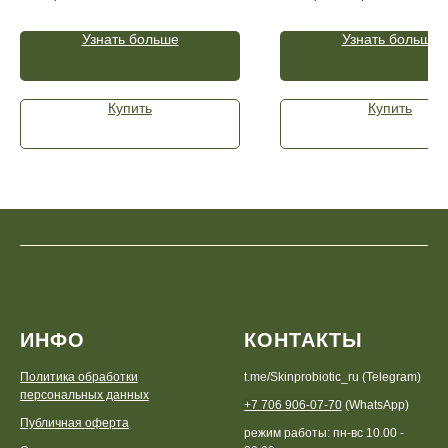
воспалениями, осветляет
борьбы с пигментацией и
пигментацию и балансирует кожу.
последствиями акне.
Узнать больше
Узнать больше
Бонусом — упругость и ровный тон.
*Бестселлер и выбор наших
Купить
Купить
клиентов!
ИНФО
КОНТАКТЫ
Политика обработки
t.me/Skinprobiotic_ru (Telegram)
персональных данных
+7 706 906-07-70
(WhatsApp)
Публичная оферта
режим работы: пн-вс 10.00 -