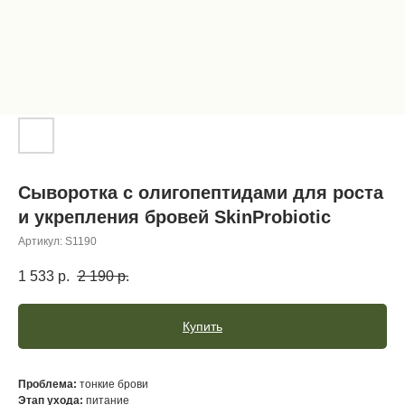
Cыворотка с олигопептидами для роста
и укрепления бровей SkinProbiotic
Артикул:
S1190
1 533
р.
2 190
р.
Купить
Проблема:
тонкие брови
Этап ухода:
питание