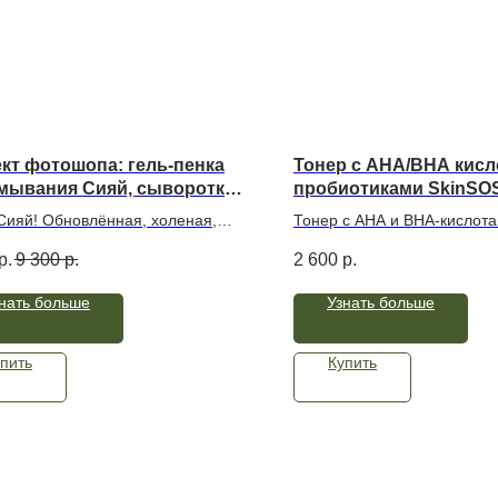
т фотошопа: гель-пенка
Тонер с AHA/BHA кисл
мывания Сияй, сыворотка с
пробиотиками SkinSO
омами SkinLover, крем со
Сияй! Обновлённая, холеная,
Тонер с AHA и BHA-кислот
улами Сияй
ющая здоровье коже — лучший
выравнивает тон, отшелуши
р.
9 300
р.
2 600
р.
к! Комплекс из трех
очищает кожу. Прощайте, ч
ллеров подарит первые
и пигментация. Привет, гла
нать больше
Узнать больше
таты и тот самый эффект
сияющая кожа! Пробиотики 
па уже спустя 7 дней!
позаботятся о здоровом м
остановят появление воспа
пить
Купить