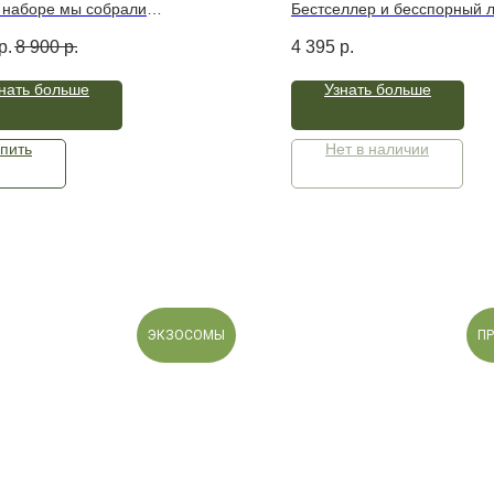
отка + крем"
Manyo Galac Niacin 2.0
 наборе мы собрали
Бестселлер и бесспорный 
50 мл
енный уход для проблемной
в борьбе пигментацией, пос
р.
8 900
р.
4 395
р.
Каждое средство работает
воспалениями.
тно, но эффективно: не сушит,
Легкая эссенция осветлит к
нать больше
Узнать больше
т воспаления, увлажняет,
жирность, не липнит и не ж
ет над ровным рельефом и
Идеальна для кожи с пигме
пост-акне, если есть повы
пить
Нет в наличии
жирностью, воспаления ил
поры.
ЭКЗОСОМЫ
П