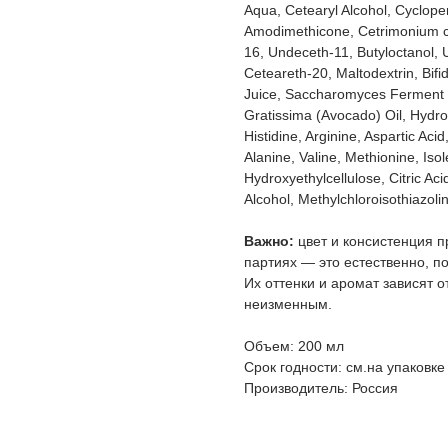
Aqua, Cetearyl Alcohol, Cyclope
Amodimethicone, Cetrimonium chl
16, Undeceth-11, Butyloctanol,
Ceteareth-20, Maltodextrin, Bif
Juice, Saccharomyces Ferment Ly
Gratissima (Avocado) Oil, Hydro
Histidine, Arginine, Aspartic Aci
Alanine, Valine, Methionine, Iso
Hydroxyethylcellulose, Citric A
Alcohol, Methylchloroisothiazoli
Важно:
цвет и консистенция п
партиях — это естественно, п
Их оттенки и аромат зависят о
неизменным.
Объем: 200 мл
Срок годности: см.на упаковке
Производитель: Россия