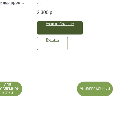
 Essence,
лидер продаж
т-акне и
Витаминный крем для области вокруг
2 300
р.
глаз возвращает коже свежий и
ожу и снизит
ухоженный вид, убирает припухлости и
Узнать больше
ирнит.
темные круги, повышает упругость и
нтацией и
эластичность. И как по мановению
шенная
волшебной палочки от признаков
Купить
и широкие
усталости и недосыпа не осталось и
следа!
ДЛЯ
РОБЛЕМНОЙ
УНИВЕРСАЛЬНЫЙ
КОЖИ