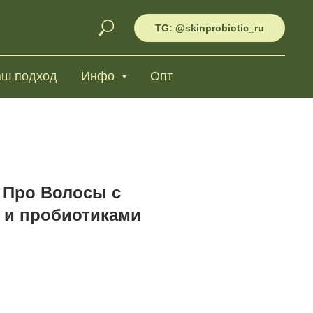
TG: @skinprobiotic_ru
ш подход
Инфо
Опт
 Про Волосы с
 и пробиотиками