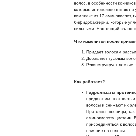
волос, в особенности кончико
которые интенсивно питают и 
комплекс из 17 аминокислот, 
бифидобактерий, которые упло
сильными. Настоящий салонны
Что изменится после приме
Придает волосам рассып
Добавляет тусклым воло
Реконструирует ломкие 
Как работает?
Гидролизаты протеино
придают им плотность и
волосы и снижают их эл
Протеины пшеницы, так ж
аминокислоту цистеин. 
присоединяться к воло
влияние на волосы.