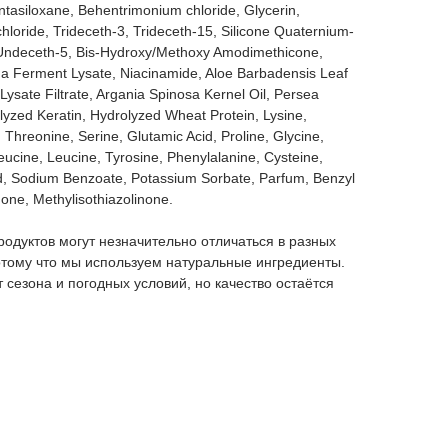
ntasiloxane, Behentrimonium chloride, Glycerin,
oride, Trideceth-3, Trideceth-15, Silicone Quaternium-
 Undeceth-5, Bis-Hydroxy/Methoxy Amodimethicone,
ida Ferment Lysate, Niacinamide, Aloe Barbadensis Leaf
sate Filtrate, Argania Spinosa Kernel Oil, Persea
lyzed Keratin, Hydrolyzed Wheat Protein, Lysine,
d, Threonine, Serine, Glutamic Acid, Proline, Glycine,
leucine, Leucine, Tyrosine, Phenylalanine, Cysteine,
cid, Sodium Benzoate, Potassium Sorbate, Parfum, Benzyl
none, Methylisothiazolinone.
родуктов могут незначительно отличаться в разных
отому что мы используем натуральные ингредиенты.
т сезона и погодных условий, но качество остаётся