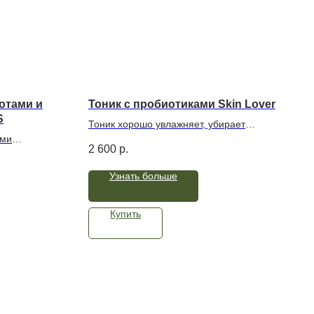
отами и
Тоник с пробиотиками Skin Lover
S
Тоник хорошо увлажняет, убирает
ами
стянутость кожи после умывания за счет
2 600
р.
вает и
комплекса пробиотиков, увлажняющих
ёрные точки
компонентов (х5 от гиалуроновой
Узнать больше
дкая и
кислоты) и 8 аминокислот.
в составе
Восстанавливает PH, усиливает кожный
икробиоме и
иммунитет, улучшает тону кожи.
Купить
лений.