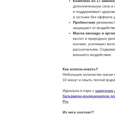
Комплекс из 17 амино
дополнительную силу и 
и поддерживают здоровь
и густыми без эффекта 
Пробиотики
увлажняют 
защищают от воздейств
Масла авокадо и арга
кислот и природных увл
кончики, усиливают вол
рассыпчатыми. Содержа
внешнего воздействия.
Как использовать?
Небольшое количество маски н
10 минут и смыть теплой водо
Идеальна в паре с
шампунем д
бальзамом-кондиционером для
Pro
.
Из чего состоит?