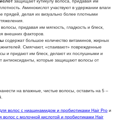
кислот
защищает кутикулу волоса, придавая им
плотность. Аминокислот участвуют в удержании влаги
е прядей, делая их визуально более плотными
утяжеления.
волосы, придавая им мягкость, гладкость и блеск,
ия внешних факторов.
ны
содержат большое количество витаминов, жирных
ажнителей. Смягчают, «спаивают» поврежденные
осы и придают им блеск, делают их послушными и
т антиоксиданты, которые защищают волосы от
анести на влажные, чистые волосы, оставить на 5 –
й.
ля волос с ниацинамидом и пробиотиками Hair Pro
и
 волос с молочной кислотой и пробиотиками Hair