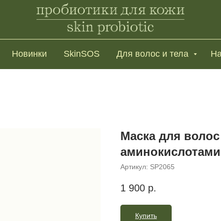
Новинки
SkinSOS
Для волос и тела
На
Маска для волос
аминокислотами
Артикул:
SP2065
1 900
р.
Купить