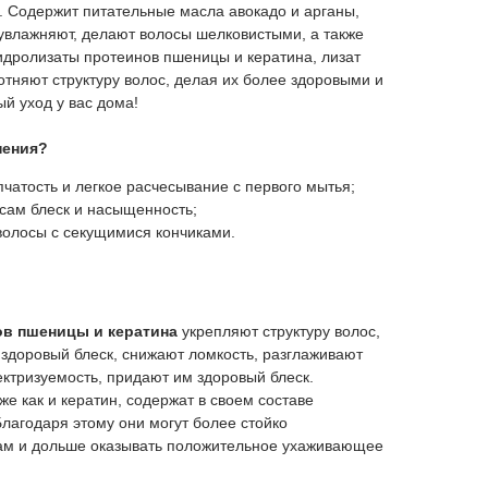
в. Содержит питательные масла авокадо и арганы,
увлажняют, делают волосы шелковистыми, а также
гидролизаты протеинов пшеницы и кератина, лизат
тняют структуру волос, делая их более здоровыми и
й уход у вас дома!
нения?
чатость и легкое расчесывание с первого мытья;
сам блеск и насыщенность;
волосы с секущимися кончиками.
в пшеницы и кератина
укрепляют структуру волос,
 здоровый блеск, снижают ломкость, разглаживают
ектризуемость, придают им здоровый блеск.
е как и кератин, содержат в своем составе
Благодаря этому они могут более стойко
сам и дольше оказывать положительное ухаживающее