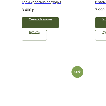
Антистресс
сывор
Крем идеально подходит
В этом
чувствительной коже с раздражениями,
полноц
3 400
р.
7 990
выраженными сосудами, и
кожи. 
проявлениями розацеа и купероза.
делика
Узнать больше
Уз
Средство увлажняет, способствует
снимае
снятию покраснений, осветляет кожу, и
работа
укрепляет стенки сосудов.
тоном.
Купить
Ку
СПФ