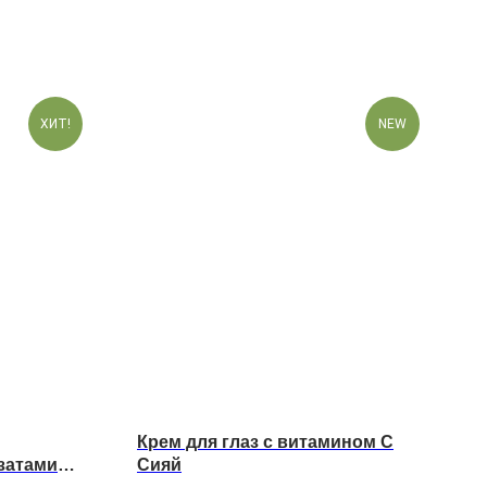
ХИТ!
NEW
Крем для глаз с витамином С
затами
Сияй