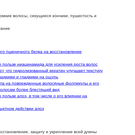
мкие волосы, секущиеся кончики, пушистость и
тание
го пшеничного белка на восстановление
 пользе ниацинамида для усиления роста волос
т, что гидролизованный кератин улучшает текстуру
гладкими и гладкими на ощупь
сла на поврежденные волосяные фолликулы и его
волосам более блестящий вид
пользе алоэ, в том числе о его влиянии на
щитном действии алоэ
осстановление, защиту и укрепление всей длины