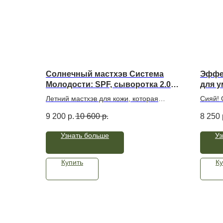
Солнечный мастхэв Система
Эффек
Молодости: SPF, сыворотка 2.0 и
для у
крем
экзос
Летний мастхэв для кожи, которая
Сияй! 
спик
столкнулась с первыми признаками
излуча
9 200
р.
10 600
р.
8 250
старения. Сыворотка 2.0 и крем
подаро
восстанавливают, омолаживают и
бестсе
Узнать больше
Уз
питают кожу, а SPF крем интенсивно
резуль
защищает от всех видов солнечных
фотошо
лучей. Подходят для всех типов кожи,
Купить
Ку
включая чувствительную, зрелую и
обезвоженную. Набор обновлен
сывороткой 2.0 с НАД+ и глутатионом!