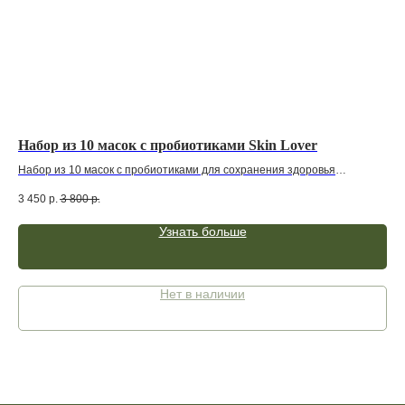
Набор из 10 масок с пробиотиками Skin Lover
Эф
сы
Набор из 10 масок с пробиотиками для сохранения здоровья
Си
и молодости вашей кожи.
Сия
3 450
р.
3 800
р.
Маска дает эффект напитанной и ухоженной кожи уже после 1го
луч
8 2
применения.
рез
Узнать больше
Уменьшает мелкие морщинки, выравнивает тон, придает коже
отдохнувший вид.
Нет в наличии