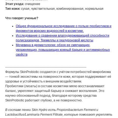
Этап ухода:
очищение
Тип кожи:
сухая, чувствительная, комбинированная, нормальная
Что говорят ученые?
Общее функциональное исследование о пользе пробиотиков и
ферментов морских водорослей в косметике.
Исследование о сравнении влагоудерживающей способности
полисахаридов, Тремеллы и гиалуроновой кислоты
Мочевина в дерматологии: обзор ее смягчающих,
увлажняющих, повышающих кожный барьер и антимикробных
свойств
-----------------------------------------------------------------------------
Формулы SkinProbiotic создаются с учётом потребностей микробиома
— тонкой экосистемы на поверхности кожи, которая поддерживает её
здоровье и устойчивость к внешним воздействиям.
Пробиотики (лизаты) в составе косметики мягко восстанавливают
баланс, укрепляют защитный барьер и снижают воспаления. Это
научно обоснованный подход, благодаря которому средства
SkinProbiotic работают глубоко, а не поверхностно.
В составе пенки Skin Hydro есть Propionibacterium Ferment и
Lactobacillus/Laminaria Ferment Filtrate, которые помогают укреплять