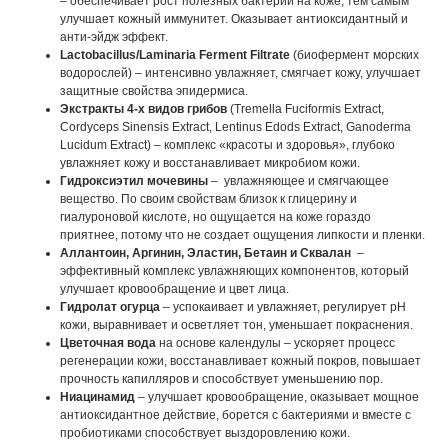
– обеспечивает рост полезных бактерий на коже, тем самым
улучшает кожный иммунитет. Оказывает антиоксидантный и
анти-эйдж эффект.
Lactobacillus/Laminaria Ferment Filtrate
(биофермент морских
водорослей) – интенсивно увлажняет, смягчает кожу, улучшает
защитные свойства эпидермиса.
Экстракты 4-х видов грибов
(Tremella Fuciformis Extract,
Cordyceps Sinensis Extract, Lentinus Edods Extract, Ganoderma
Lucidum Extract) – комплекс «красоты и здоровья», глубоко
увлажняет кожу и восстанавливает микробиом кожи.
Гидроксиэтил мочевины
– увлажняющее и смягчающее
вещество. По своим свойствам близок к глицерину и
гиалуроновой кислоте, но ощущается на коже гораздо
приятнее, потому что не создает ощущения липкости и пленки.
Аллантоин, Аргинин, Эластин, Бетаин и Сквалан
–
эффективный комплекс увлажняющих компонентов, который
улучшает кровообращение и цвет лица.
Гидролат огурца
– успокаивает и увлажняет, регулирует pH
кожи, выравнивает и осветляет тон, уменьшает покраснения.
Цветочная вода
на основе календулы – ускоряет процесс
регенерации кожи, восстанавливает кожный покров, повышает
прочность капилляров и способствует уменьшению пор.
Ниацинамид
– улучшает кровообращение, оказывает мощное
антиоксидантное действие, борется с бактериями и вместе с
пробиотиками способствует выздоровлению кожи.