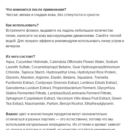
Что изменится после применения?
Чистая, мягкая и гладкая кожа, без стянутости и сухости.
Как использовать?
Встряхните флакон, выдавите на ладонь небольшое количество
пенки, нанесите на кожу массирующими движениями. Смойте теплой
водой. Для лучшего эффекта рекомендуем использовать пенку утром и
вечером.
Из чего состоит?
Aqua, Cucumber Hidrolate, Calendula Officinalis Flower Water, Sodium
Laureth Sulfate, Cocamidopropyl Betaine, Guar Hydroxypropyltrimonium
Chloride, Tapioca Starch, Hydroxyethyl Urea, Hydrolyzed Rice Protein,
Glycerin, Allantoin, Arginine, Elastin, Betaine, Squalane, Tremella
Fuciformis Extract, Cordyceps Sinensis Extract, Lentinus Edods Extract,
Ganoderma Lucidum Extract, Propionibacterium Ferment, Glycyrrhiza
Glabra Fermented Filtrate, Lactobacillus/Laminaria Ferment Filtrate,
Sphagnum Cuspidatum Extract, Vaccinium Vitis-Idaea Fruit Extract, Green
Tea Extract, Niacinamide, Parfum, Benzyl Alcohol, Ethylhexylglycerin.
Важно:
цвет и консистенция продуктов могут незначительно
отличаться в разных партиях — это естественно, потому что мы
используем натуральные ингредиенты. Их оттенки и аромат зависят
от сезона и погодных условий, но качество остаётся неизменным.