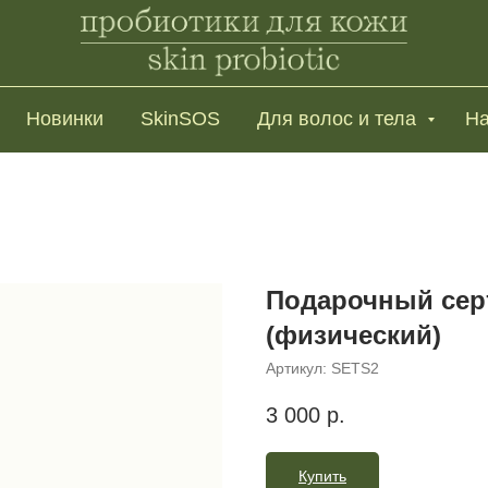
Новинки
SkinSOS
Для волос и тела
На
Подарочный сер
(физический)
Артикул:
SETS2
3 000
р.
Купить