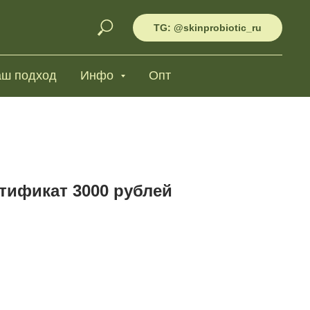
TG: @skinprobiotic_ru
ш подход
Инфо
Опт
тификат 3000 рублей