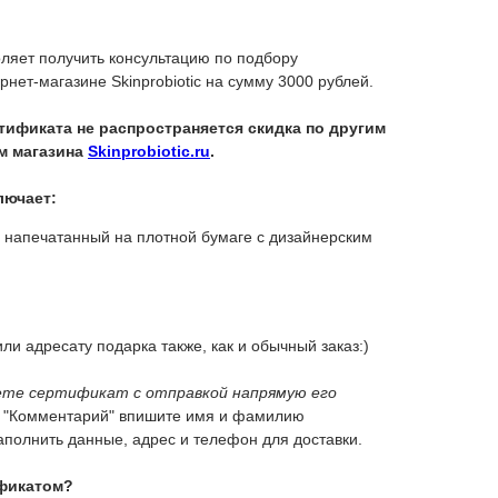
ляет получить консультацию по подбору
рнет-магазине Skinprobiotic на сумму 3000 рублей.
тификата не распространяется скидка по другим
м магазина
Skinprobiotic.ru
.
лючает:
 напечатанный на плотной бумаге с дизайнерским
ли адресату подарка также, как и обычный заказ:)
ете сертификат с отправкой напрямую его
ле "Комментарий" впишите имя и фамилию
аполнить данные, адрес и телефон для доставки.
ификатом?